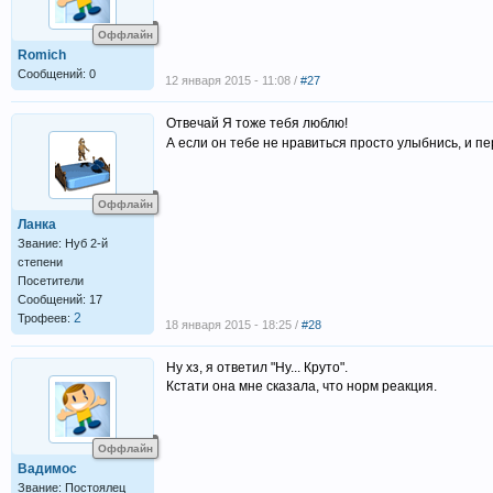
Оффлайн
Romich
Сообщений: 0
12 января 2015 - 11:08 /
#27
Отвечай Я тоже тебя люблю!
А если он тебе не нравиться просто улыбнись, и п
Оффлайн
Ланка
Звание: Нуб 2-й
степени
Посетители
Сообщений: 17
2
Трофеев:
18 января 2015 - 18:25 /
#28
Ну хз, я ответил "Ну... Круто".
Кстати она мне сказала, что норм реакция.
Оффлайн
Вадимос
Звание: Постоялец