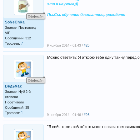
это я научила)))
Пы.Сы. обучение бесплатное,приходите
Оффлайн
SoNeChKa
Звание: Постоялец
VIP
Сообщений: 312
7
Трофеев:
9 ноября 2014 - 01:43 /
#25
Можно ответить: Я открою тебе одну тайну перед 
Оффлайн
Ведьмак
Звание: Нуб 2-й
степени
Посетители
Сообщений: 35
1
Трофеев:
9 ноября 2014 - 01:46 /
#26
"Я себя тоже люблю" это может показаться самолю