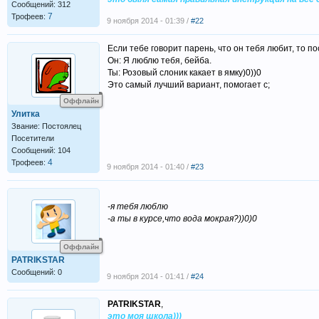
Сообщений: 312
7
Трофеев:
9 ноября 2014 - 01:39 /
#22
Если тебе говорит парень, что он тебя любит, то по
Он: Я люблю тебя, бейба.
Ты: Розовый слоник какает в ямку)0))0
Это самый лучший вариант, помогает с;
Оффлайн
Улитка
Звание: Постоялец
Посетители
Сообщений: 104
4
Трофеев:
9 ноября 2014 - 01:40 /
#23
-я тебя люблю
-а ты в курсе,что вода мокрая?))0)0
Оффлайн
PATRIKSTAR
Сообщений: 0
9 ноября 2014 - 01:41 /
#24
PATRIKSTAR
,
это моя школа)))