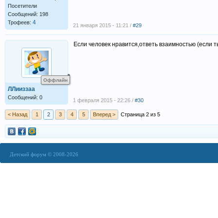
Посетители
Сообщений: 198
4
Трофеев:
21 января 2015 - 11:21 /
#29
Если человек нравится,ответь взаимностью (если ты 
Оффлайн
ЛЛииззаа
Сообщений: 0
1 февраля 2015 - 22:26 /
#30
< Назад
1
2
3
4
5
Вперед >
Страница 2 из 5
Детский форум © 2008-2026