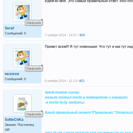
Идём ко мне. Это самый правильный ответ. Ибо пос
Оффлайн
Seraf
Сообщений: 0
7 ноября 2014 - 14:57 /
#20
Привет всем!!! Я тут новенькая. Что тут и как тут на
Оффлайн
пелогея
Сообщений: 0
8 ноября 2014 - 11:13 /
#21
представим сцену:
маньяк поймал тебя в подворотне и говорит:
-я тебя буду любить)
Какой правильный ответ?Правильно:"Отвали,т
Оффлайн
SoNeChKa
Звание: Постоялец
VIP
это быля самая правильная инструкция на все