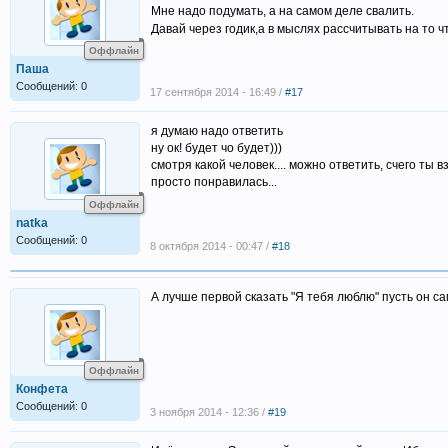
Мне надо подумать, а на самом деле свалить.
Давай через годик,а в мыслях рассчитывать на то ч
Оффлайн
Паша
Сообщений: 0
17 сентября 2014 - 16:49 /
#17
я думаю надо ответить
ну ок! будет чо будет)))
смотря какой человек.... можно ответить, счего ты
просто понравилась...
Оффлайн
natka
Сообщений: 0
8 октября 2014 - 00:47 /
#18
А лучше первой сказать "Я тебя люблю" пусть он са
Оффлайн
Конфета
Сообщений: 0
3 ноября 2014 - 12:36 /
#19