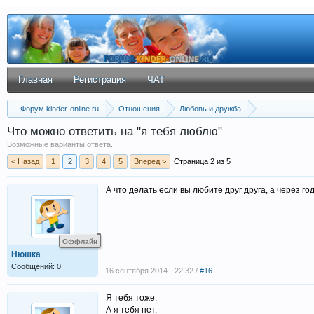
Главная
Регистрация
ЧАТ
Форум kinder-online.ru
Отношения
Любовь и дружба
Что можно ответить на "я тебя люблю"
Возможные варианты ответа.
< Назад
1
2
3
4
5
Вперед >
Страница 2 из 5
А что делать если вы любите друг друга, а через год
Оффлайн
Нюшка
Сообщений: 0
16 сентября 2014 - 22:32 /
#16
Я тебя тоже.
А я тебя нет.