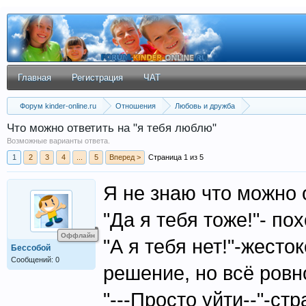
Главная
Регистрация
ЧАТ
Форум kinder-online.ru
Отношения
Любовь и дружба
Что можно ответить на "я тебя люблю"
Возможные варианты ответа.
1
2
3
4
...
5
Вперед >
Страница 1 из 5
Я не знаю что можно 
"Да я тебя тоже!"- пох
Оффлайн
"А я тебя нет!"-жесто
Бессобой
Сообщений: 0
решение, но всё ровно
"---Просто уйти--"-ст