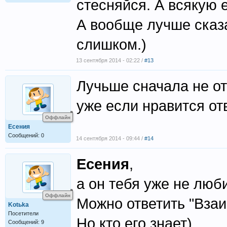
стесняйся. А всякую 
А вообще лучше сказа
слишком.)
13 сентября 2014 - 02:22 /
#13
Лучьше сначала не от
уже если нравится от
Оффлайн
Есения
Сообщений: 0
14 сентября 2014 - 09:44 /
#14
Есения
,
а он тебя уже не любит
Оффлайн
Можно ответить "Вза
Kotьka
Посетители
Но кто его знает)
Сообщений: 9