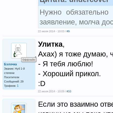
Нужно обязательно 
заявление, молча до
22 июля 2014 - 10:03 /
#9
Улитка
,
Ахах) я тоже думаю, 
Оффлайн
- Я тебя люблю!
Бэлочка
Звание: Нуб 1-й
- Хороший прикол.
степени
Посетители
:D
Сообщений: 29
1
Трофеев:
22 июля 2014 - 10:09 /
#10
Если это взаимно отв