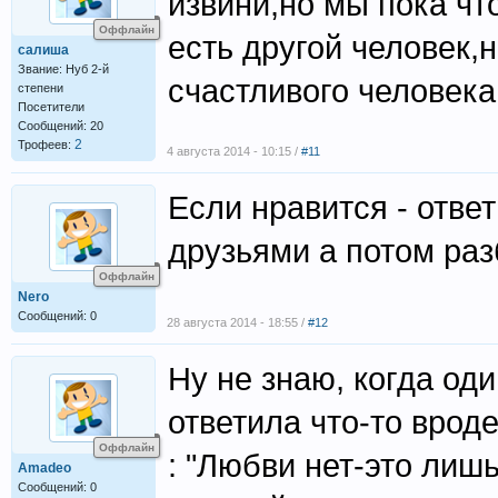
извини,но мы пока чт
Оффлайн
есть другой человек,
салиша
Звание: Нуб 2-й
счастливого человека
степени
Посетители
Сообщений: 20
2
Трофеев:
4 августа 2014 - 10:15 /
#11
Если нравится - ответ
друзьями а потом ра
Оффлайн
Nero
Сообщений: 0
28 августа 2014 - 18:55 /
#12
Ну не знаю, когда оди
ответила что-то врод
Оффлайн
: "Любви нет-это лишь
Amadeo
Сообщений: 0