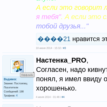
А если это говорит 
я тебя"
. А если это 
тобой друзья..."
����21
нравится э
10 июня 2014 - 15:32 /
#3
Настенка_PRO
,
Согласен, надо кивну
Оффлайн
понял, я имел ввиду о
Вадимос
Звание: Постоялец
хорошенько.
Посетители
Сообщений: 198
4
Трофеев:
4 июля 2014 - 01:48 /
#4