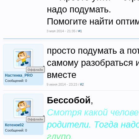
надо подумать.
Помогите найти оптим
3 мая 2014 - 21:35 /
#1
просто подумать а по
самому разобраться и
Оффлайн
вместе
Настенка_PRO
Сообщений: 0
9 июня 2014 - 23:23 /
#2
Бессобой
,
Смотря какой челове
Оффлайн
родители. Тогда на
Котенок02
Сообщений: 0
глупо.