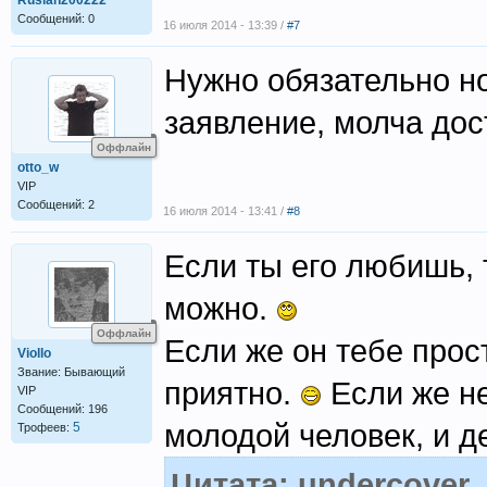
Ruslan200222
Сообщений: 0
16 июля 2014 - 13:39 /
#7
Нужно обязательно но
заявление, молча дос
Оффлайн
otto_w
VIP
Сообщений: 2
16 июля 2014 - 13:41 /
#8
Если ты его любишь, 
можно.
Оффлайн
Если же он тебе прос
Viollo
Звание: Бывающий
приятно.
Если же не
VIP
Сообщений: 196
молодой человек, и д
5
Трофеев:
Цитата: undercover