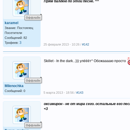
Прям балдею по этой песне. ^^
Оффлайн
karamel
Звание: Постоялец
Посетители
Сообщений: 82
3
Трофеев:
25 февраля 2013 - 10:26 /
#142
Skillet - In the dark...))) улёёёт* Обожааааю просто
Оффлайн
Milenochka
Сообщений: 0
5 марта 2013 - 18:56 /
#143
оксимирон - не от мира сего. остальные его п
<3
Оффлайн