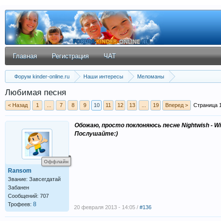
Главная
Регистрация
ЧАТ
Форум kinder-online.ru
Наши интересы
Меломаны
Любимая песня
< Назад
1
...
7
8
9
10
11
12
13
...
19
Вперед >
Страница 1
Обожаю, просто поклоняюсь песне Nightwish - Wi
Послушайте:)
Оффлайн
Ransom
Звание: Завсегдатай
Забанен
Сообщений: 707
8
Трофеев:
20 февраля 2013 - 14:05 /
#136