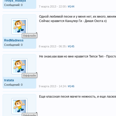
Tvoya_malaya
Сообщений: 0
7 марта 2013 - 22:00 /
#144
Одной любимой песни и у меня нет, их много, мен
Сейчас нравится Канцлер Ги - Дикая Охота х)
Оффлайн
RedMadness
Сообщений: 0
8 марта 2013 - 06:35 /
#145
Не знаю,как вам но мне нравится Типси Тип - Прос
Оффлайн
tratata
Сообщений: 0
9 марта 2013 - 14:24 /
#146
Еще классная песня мачете нежность, и еще ласк
Оффлайн