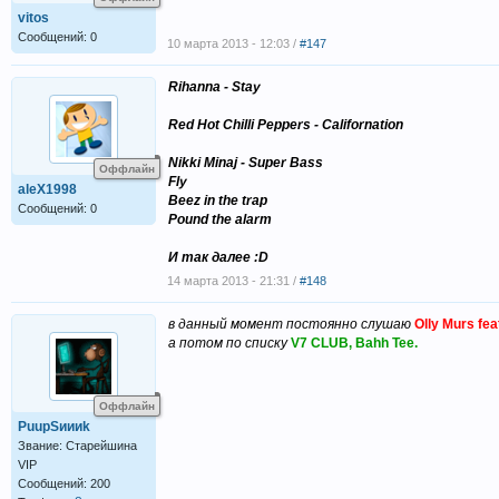
vitos
Сообщений: 0
10 марта 2013 - 12:03 /
#147
Rihanna - Stay
Red Hot Chilli Peppers - Californation
Nikki Minaj - Super Bass
Оффлайн
Fly
aleX1998
Beez in the trap
Сообщений: 0
Pound the alarm
И так далее :D
14 марта 2013 - 21:31 /
#148
в данный момент постоянно слушаю
Olly Murs fea
а потом по списку
V7 CLUB, Bahh Tee.
Оффлайн
PuupSиииk
Звание: Старейшина
VIP
Сообщений: 200