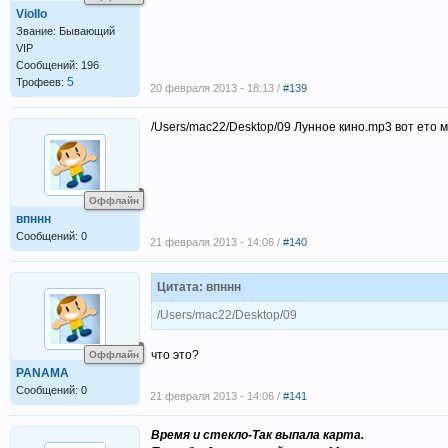
Viollo
Звание: Бывающий
VIP
Сообщений: 196
5
Трофеев:
20 февраля 2013 - 18:13 /
#139
/Users/mac22/Desktop/09 Лунное кино.mp3 вот ето 
Оффлайн
впннн
Сообщений: 0
21 февраля 2013 - 14:06 /
#140
Цитата: впннн
/Users/mac22/Desktop/09
что это?
Оффлайн
PANAMA
Сообщений: 0
21 февраля 2013 - 14:06 /
#141
Время и стекло-Так выпала карта.