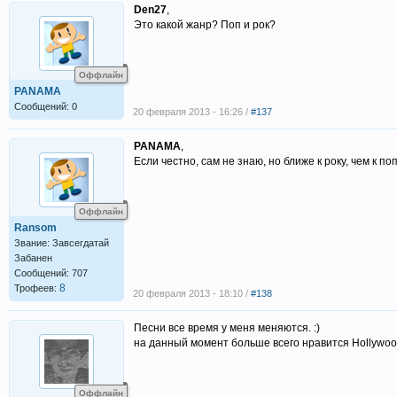
Den27
,
Это какой жанр? Поп и рок?
Оффлайн
PANAMA
Сообщений: 0
20 февраля 2013 - 16:26 /
#137
PANAMA
,
Если честно, сам не знаю, но ближе к року, чем к поп
Оффлайн
Ransom
Звание: Завсегдатай
Забанен
Сообщений: 707
8
Трофеев:
20 февраля 2013 - 18:10 /
#138
Песни все время у меня меняются. :)
на данный момент больше всего нравится Hollywood
Оффлайн