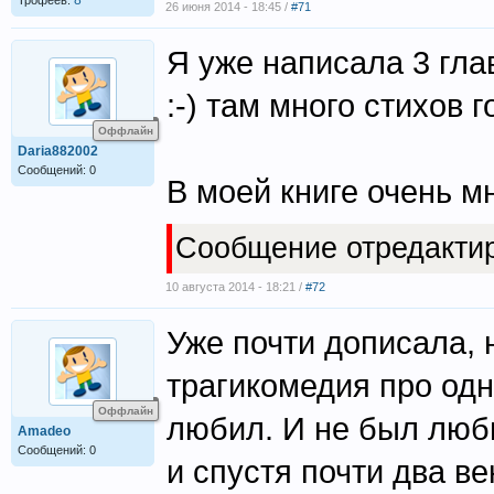
8
Трофеев:
26 июня 2014 - 18:45 /
#71
Я уже написала 3 глав
:-) там много стихов г
Оффлайн
Daria882002
Сообщений: 0
В моей книге очень м
Сообщение отредакти
10 августа 2014 - 18:21 /
#72
Уже почти дописала, 
трагикомедия про одн
Оффлайн
любил. И не был люб
Amadeo
Сообщений: 0
и спустя почти два в