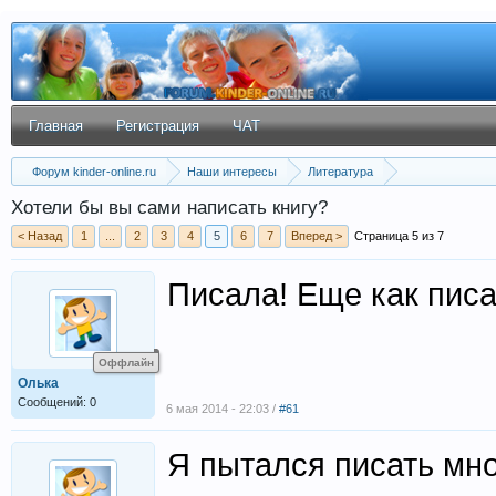
Главная
Регистрация
ЧАТ
Форум kinder-online.ru
Наши интересы
Литература
Хотели бы вы сами написать книгу?
< Назад
1
...
2
3
4
5
6
7
Вперед >
Страница 5 из 7
Писала! Еще как пис
Оффлайн
Олька
Сообщений: 0
6 мая 2014 - 22:03 /
#61
Я пытался писать мно