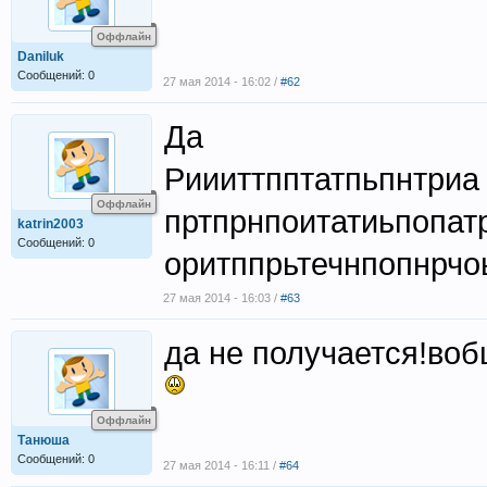
Оффлайн
Daniluk
Сообщений: 0
27 мая 2014 - 16:02 /
#62
Да
Риииттпптатпьпнтриа
Оффлайн
пртпрнпоитатиьпопат
katrin2003
Сообщений: 0
оритппрьтечнпопнрчо
27 мая 2014 - 16:03 /
#63
да не получается!во
Оффлайн
Танюша
Сообщений: 0
27 мая 2014 - 16:11 /
#64