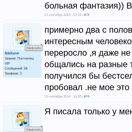
больная фантазия)) В
13 сентября 2014 - 02:04 /
#73
примерно два с полов
интересным человеко
Оффлайн
переросло ,я даже не
NikКоля
Звание: Постоялец
общались на разные 
VIP
Сообщений: 58
получился бы бестсе
3
Трофеев:
пробовал .не мое это
13 сентября 2014 - 14:20 /
#74
Я писала только у мен
Оффлайн