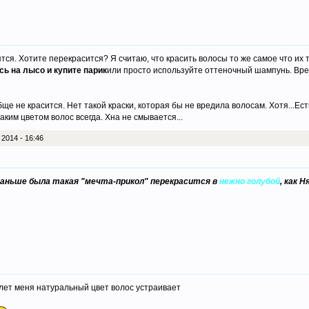
ся. Хотите перекрасится? Я считаю, что красить волосы то же самое что их ту
сь на лысо и купите парик
или просто используйте оттеночный шампунь. Вре
ще не красится. Нет такой краски, которая бы не вредила волосам. Хотя...Ес
аким цветом волос всегда. Хна не смывается...
2014 - 16:46
 Раньше была такая "мечта-прикол" перекрасится в
нежно голубой
, как 
0 лет меня натуральный цвет волос устраивает