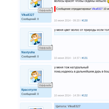
волосы красят чтобы седины небыло
Сообщение отредактировал
Vika8327
10 и
Оффлайн
Vika8327
Сообщений: 0
10 июня 2014 - 09:20 /
#130
у меня цвет волос от природы если то
Оффлайн
Nastyuha
Сообщений: 0
10 июня 2014 - 14:37 /
#131
у меня тож натуральный
пока,надеюсь в дальнейшем дурь в бош
Оффлайн
Красотуля
Сообщений: 0
10 июня 2014 - 14:39 /
#132
Цитата: Vika8327