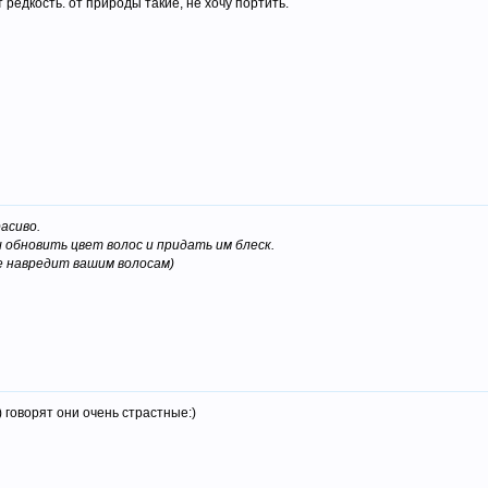
 редкость. от природы такие, не хочу портить.
асиво.
обновить цвет волос и придать им блеск.
е навредит вашим волосам)
) говорят они очень страстные:)