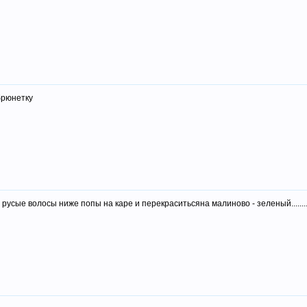
брюнетку
усые волосы ниже попы на каре и перекраситьсяна малиново - зеленый.........