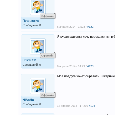
Оффлайн
Пуфыстик
Сообщений: 0
6 апреля 2014 - 14:28 /
#122
Я русая шатенка хочу перекрасится в 
...........
Оффлайн
LERIK111
Сообщений: 0
6 апреля 2014 - 14:29 /
#123
Моя подруга хочет обрезать шикарные р
Оффлайн
NiAsHa
Сообщений: 0
12 апреля 2014 - 17:20 /
#124