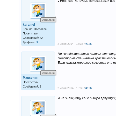
у меня светло-русые волосы.такой цвет
Оффлайн
karamel
Звание: Постоялец
Посетители
Сообщений: 82
3
Трофеев:
2 июня 2014 - 16:35 /
#125
Не всегда крашеные волосы -это некр
Некоторые специально красят,чтобы 
Если краска хорошего качества она н
Оффлайн
Марселин
Посетители
Сообщений: 2
2 июня 2014 - 16:36 /
#126
Я не знаю:) ищу себе рыжую девушку:);