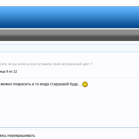
асите ли вы волосы или оставили свой натуральный цвет ?
ица 9 из 12
можно покрасить и то когда старушкой буду....
аюсь перекрашивать