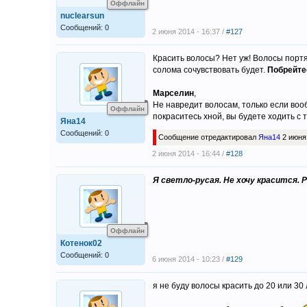
Оффлайн
nuclearsun
Сообщений: 0
2 июня 2014 - 16:37 /
#127
Красить волосы? Нет уж! Волосы портят
солома сочувствовать будет.
Побрейте
Марселин
,
Не навредит волосам, только если вооб
Оффлайн
покраситесь хной, вы будете ходить с т
Яна14
Сообщений: 0
Сообщение отредактировал
Яна14
2 июня 
2 июня 2014 - 16:44 /
#128
Я светло-русая. Не хочу красится.
Оффлайн
Котенок02
Сообщений: 0
6 июня 2014 - 10:23 /
#129
я не буду волосы красить до 20 или 3