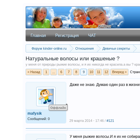
Главная
Регистрация
ЧАТ
Форум kinder-online.ru
Отношения
Девичьи секреты
Натуральные волосы или крашеные ?
у меня от природы рыжие волосы, и я их никогда не красила.а вы ? кр
< Назад
1
...
6
7
8
9
10
11
12
Вперед >
Стран
Даже не знаю. Думаю один раз в жизни 
Оффлайн
mafysik
Сообщений: 0
29 марта 2014 - 17:46 /
#121
У меня рыжие волосы.И я их не собир