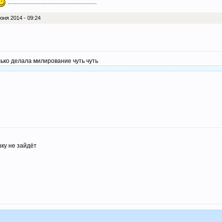
............................................................
юня 2014 - 09:24
лько делала милирование чуть чуть
ку не зайдёт