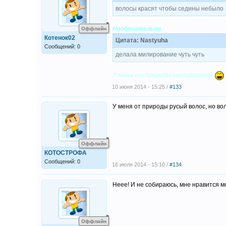
волосы красят чтобы седины небыло
Необязательно.
Оффлайн
Котенок02
Цитата: Nastyuha
Сообщений: 0
делала милирование чуть чуть
У меня от природы мелирование
10 июня 2014 - 15:25 /
#133
У меня от природы русый волос, но вол
Оффлайн
КОТОСТРОФА
Сообщений: 0
16 июля 2014 - 15:10 /
#134
Неее! И не собираюсь, мне нравится м
Оффлайн