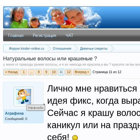
Главная
Регистрация
ЧАТ
Форум kinder-online.ru
Отношения
Девичьи секреты
Натуральные волосы или крашеные ?
у меня от природы рыжие волосы, и я их никогда не красила.а вы ? красите ли вы в
< Назад
1
...
8
9
10
11
12
Вперед >
Страница 11 из 12
Лично мне нравиться 
идея фикс, когда выр
Оффлайн
Сейчас я крашу волос
Аграфена
Сообщений: 0
каникул или на празд
себя!