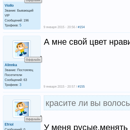
Оффлайн
Viollo
Звание: Бывающий
VIP
Сообщений: 196
5
Трофеев:
9 января 2015 - 20:56 /
#154
А мне свой цвет нрав
Оффлайн
Alinnka
Звание: Постоялец
Посетители
Сообщений: 63
3
Трофеев:
9 января 2015 - 20:57 /
#155
красите ли вы волос
Оффлайн
Efriol
У меня русые,менять 
Сообщений: 0