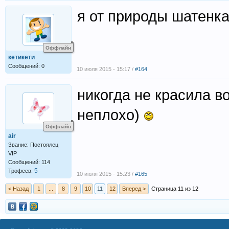
я от природы шатенка
Оффлайн
кетикети
Сообщений: 0
10 июля 2015 - 15:17 /
#164
никогда не красила в
неплохо)
Оффлайн
air
Звание: Постоялец
VIP
Сообщений: 114
5
Трофеев:
10 июля 2015 - 15:23 /
#165
< Назад
1
...
8
9
10
11
12
Вперед >
Страница 11 из 12