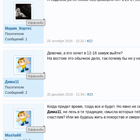
Оффлайн
Мария_Кортес
Посетители
Сообщений: 1
25 октября 2018 - 10:20 /
#22
Девочки, а кто хочет в 12-16 замуж выйти?
На востоке это обычное дело, так почему бы не у 
Оффлайн
Дима11
Посетители
Сообщений: 2
30 декабря 2018 - 21:56 /
#23
Когда придет время, тогда все и будет. Но явно не с
Дима11
, не лезь в те традиции, смысла которых т
счастлив? Или же будешь жить в покорстве и смире
Оффлайн
Masha66