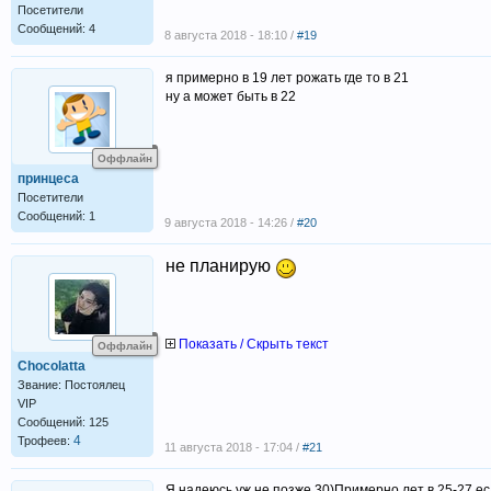
Посетители
Сообщений: 4
8 августа 2018 - 18:10 /
#19
я примерно в 19 лет рожать где то в 21
ну а может быть в 22
Оффлайн
принцеса
Посетители
Сообщений: 1
9 августа 2018 - 14:26 /
#20
не планиру
ю
Показать / Скрыть текст
Оффлайн
Chocolatta
Звание: Постоялец
VIP
Сообщений: 125
4
Трофеев:
11 августа 2018 - 17:04 /
#21
Я надеюсь уж не позже 30)Примерно лет в 25-27,ес