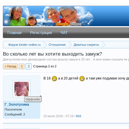
Главная
Регистрация
ЧАТ
Форум kinder-online.ru
Отношения
Девичьи секреты
Во сколько лет вы хотите выходить замуж?
Девчулллии моя двоюродная сестра вышла замуж в 25 лет . А моя мама сказала не р
< Назад
1
2
Страница 2 из 2
В 18
а в 20 детей
а там уже подумаю хочу д
Оффлайн
Г_Золотухина
Посетители
Сообщений: 2
19 июля 2018 - 07:19 /
#16