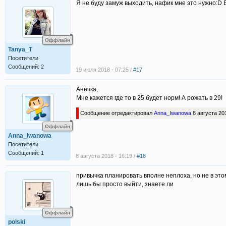
Я не буду замуж выходить, нафик мне это нужно:D Б
Оффлайн
Tanya_T
Посетители
Сообщений: 2
19 июля 2018 - 07:25 /
#17
Анечка,
Мне кажется где то в 25 будет норм! А рожать в 29!
Сообщение отредактировал
Anna_Iwanowa
8 августа 201
Оффлайн
Anna_Iwanowa
Посетители
Сообщений: 1
8 августа 2018 - 16:19 /
#18
привычка планировать вполне неплоха, но не в это
лишь бы просто выйти, знаете ли
Оффлайн
polski