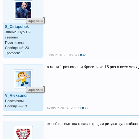
Оффлайн
S_Ostapchuk
Звание: Нуб 1-й
степени
Посетители
Сообщений: 23
1
Трофеев:
9 июня 2017 - 08:34 /
#32
а меня 1 раз вжизни бросили из 15 раз я всех мои
Оффлайн
V_Aleksandr
Посетители
Сообщений: 3
14 июня 2018 - 20:57 /
#33
эх всё прочитала о васлотрщым ритдьжыулвпкбзззз