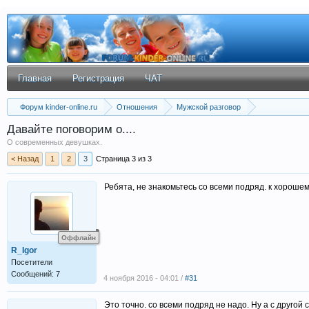
Главная
Регистрация
ЧАТ
Форум kinder-online.ru
Отношения
Мужской разговор
Давайте поговорим о....
О современных девушках.
< Назад
1
2
3
Страница 3 из 3
Ребята, не знакомьтесь со всеми подряд. к хорошем
Оффлайн
R_Igor
Посетители
Сообщений: 7
4 ноября 2016 - 04:01 /
#31
Это точно. со всеми подряд не надо. Ну а с другой