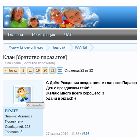
Главная
Регистрация
ЧАТ
Форум kinder-online.ru
Наш сайт
КЛАНЫ
Клан [братство паразитов]
Тема клана [Братство паразитов]
< Назад
1
...
19
20
21
22
Страница 22 из 22
С Днём Рождения поздравляем главного Паразит
Ден с праздником тебя!!!
Желаю много всего хорошего!!!
Удачи в экзах!)))
Оффлайн
PIRATE
Звание: Активист
Посетители
Сообщений: 128
5
Трофеев:
27 марта 2019 - 11:38 /
#316