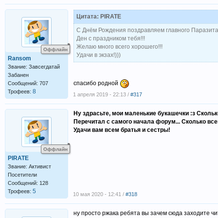
Цитата: PIRATE
С Днём Рождения поздравляем главного Паразита
Ден с праздником тебя!!!
Желаю много всего хорошего!!!
Оффлайн
Удачи в экзах!)))
Ransom
Звание: Завсегдатай
Забанен
спасибо родной
Сообщений: 707
8
Трофеев:
1 апреля 2019 - 22:13 /
#317
Ну здрасьте, мои маленькие букашечки :з Сколько
Перечитал с самого начала форум... Сколько всего
Удачи вам всем братья и сестры!
Оффлайн
PIRATE
Звание: Активист
Посетители
Сообщений: 128
5
Трофеев:
10 мая 2020 - 12:41 /
#318
ну просто ржака ребята вы зачем сюда заходите чи