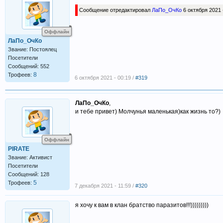
Сообщение отредактировал
ЛаПо_ОчКо
6 октября 2021 
Оффлайн
ЛаПо_ОчКо
Звание: Постоялец
Посетители
Сообщений: 552
8
Трофеев:
6 октября 2021 - 00:19 /
#319
ЛаПо_ОчКо
,
и тебе привет) Молчунья маленькая)как жизнь то?)
Оффлайн
PIRATE
Звание: Активист
Посетители
Сообщений: 128
5
Трофеев:
7 декабря 2021 - 11:59 /
#320
я хочу к вам в клан братство паразитов!!!)))))))))