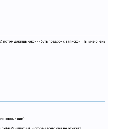
) потом даришь какойнибуть подарок с запиской : Ты мне очень
интерес к ним).
 любви(симпатии), и скорей всего она не откажет.