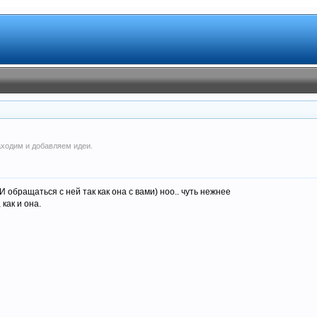
аходим и добавляем идеи.
И обращаться с ней так как она с вами) ноо.. чуть нежнее
 как и она.