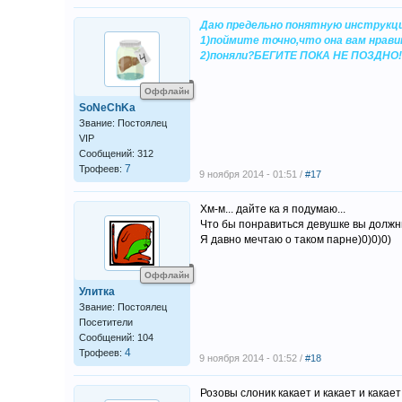
Даю предельно понятную инструкци
1)поймите точно,что она вам нрав
2)поняли?БЕГИТЕ ПОКА НЕ ПОЗДНО!
Оффлайн
SoNeChKa
Звание: Постоялец
VIP
Сообщений: 312
7
Трофеев:
9 ноября 2014 - 01:51 /
#17
Хм-м... дайте ка я подумаю...
Что бы понравиться девушке вы должны 
Я давно мечтаю о таком парне)0)0)0)
Оффлайн
Улитка
Звание: Постоялец
Посетители
Сообщений: 104
4
Трофеев:
9 ноября 2014 - 01:52 /
#18
Розовы слоник какает и какает и какает в 