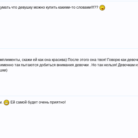
 думать что девушку можно купить какими-то словами!!!??
плименты, скажи ей как она красива) После этого она твоя! Говорю как девочк
 именно так пытаются добиться внимания девочки . Но так нельзя! Девочкам н
шки)
м.
Ей самой будет очень приятно!