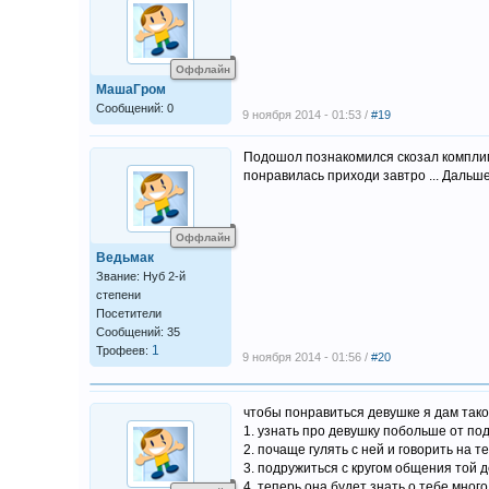
Оффлайн
МашаГром
Сообщений: 0
9 ноября 2014 - 01:53 /
#19
Подошол познакомился скозал комплиме
понравилась приходи завтро ... Дальше
Оффлайн
Ведьмак
Звание: Нуб 2-й
степени
Посетители
Сообщений: 35
1
Трофеев:
9 ноября 2014 - 01:56 /
#20
чтобы понравиться девушке я дам тако
1. узнать про девушку побольше от под
2. почаще гулять с ней и говорить на 
3. подружиться с кругом общения той 
4. теперь она будет знать о тебе мног