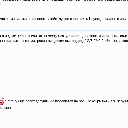
!
ожет испугаться и не понять тебя. лучше выполнить 1 пункт, а там как скажут
кого и даже не была близко по месту к ситуации когда незнакомый мальчик под
 знакомиться со всеми красивыми девочками подряд? ЗАЧЕМ? Любят не за внеш
°°°°°°ну ещё совет девушки не поддаются на разные открытки и т.п. Деву
обольше