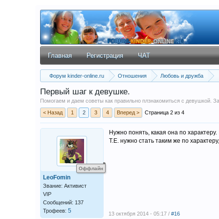
Главная
Регистрация
ЧАТ
Форум kinder-online.ru
Отношения
Любовь и дружба
Первый шаг к девушке.
Помогаем и даем советы как правильно плзнакомиться с девушкой. З
< Назад
1
2
3
4
Вперед >
Страница 2 из 4
Нужно понять, какая она по характеру. 
Т.Е. нужно стать таким же по характеру,
Оффлайн
LeoFomin
Звание: Активист
VIP
Сообщений: 137
5
Трофеев:
13 октября 2014 - 05:17 /
#16