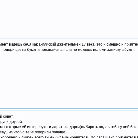
нт видешь себя как англиский джентельмен 17 века (это и смешно и приятно
 подори цветы букет и презнайся а нсли не можешь положи записку в букет.
й совет.
руг и друзей.
темы которые её интересуют и дарить подарки(выбирать надо чтобы у неё был 
девушки(чтоб о тебе говорили почаще).
о хорошего и скорей всего ты ей будешь нравиться, что даст шанс признаться в