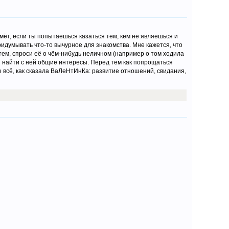
мёт, если ты попытаешься казаться тем, кем не являешься и
придумывать что-то вычурное для знакомства. Мне кажется, что
Затем, спроси её о чём-нибудь неличном (например о том ходила
я найти с ней общие интересы. Перед тем как попрощаться
 всё, как сказала ВаЛеНтИнКа: развитие отношений, свидания,