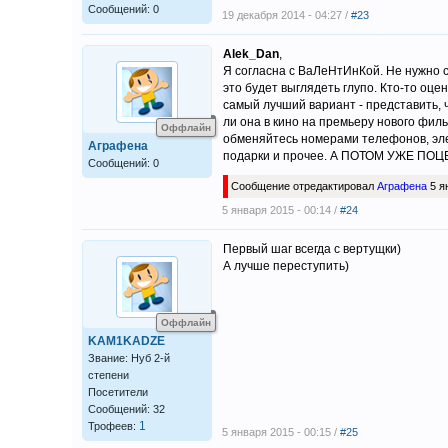
Сообщений: 0
19 декабря 2014 - 04:27 /
#23
Alek_Dan
,
Я согласна с ВаЛеНтИнКой. Не нужно с
это будет выглядеть глупо. Кто-то оце
самый лучший вариант - представить, ч
ли она в кино на премьеру нового фил
Оффлайн
обменяйтесь номерами телефонов, элек
Аграфена
подарки и прочее. А ПОТОМ УЖЕ ПОЦ
Сообщений: 0
Сообщение отредактировал
Аграфена
5 я
5 января 2015 - 00:14 /
#24
Первый шаг всегда с вертущки)
А лучше переступить)
Оффлайн
KAM1KADZE
Звание: Нуб 2-й
степени
Посетители
Сообщений: 32
1
Трофеев:
5 января 2015 - 00:15 /
#25