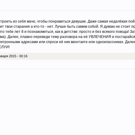
троить из себя мачо, чтобы понравиться девушке. Даже самая недалёкая пой
нит твои старания а кто-то - нет. Лучше быть самим собой. Я думаю не стоит 
то тебе лет 8 и познакомиться, как в детстве: просто и без всякого повода! 
ьма). Далее, плавно переведи тему разговора на её УВЛЕЧЕНИЯ и постарайс
тронными адресами или спроси её ник вконтакте или одноклассниках. Далее
ЕЛУИ!
нваря 2015 - 00:16