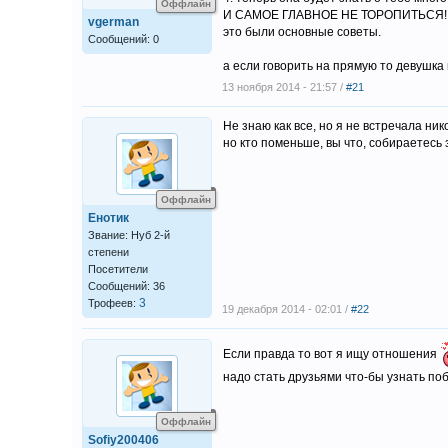
Оффлайн
И САМОЕ ГЛАВНОЕ НЕ ТОРОПИТЬСЯ!!
vgerman
это были основные советы.
Сообщений: 0
а если говорить на прямую то девушка м
13 ноября 2014 - 21:57 /
#21
Не знаю как все, но я не встречала ни
но кто поменьше, вы что, собираетесь
Оффлайн
Енотик
Звание: Нуб 2-й
степени
Посетители
Сообщений: 36
3
Трофеев:
19 декабря 2014 - 02:01 /
#22
Если правда то вот я ищу отношения
надо стать друзьями что-бы узнать п
Оффлайн
Sofiy200406