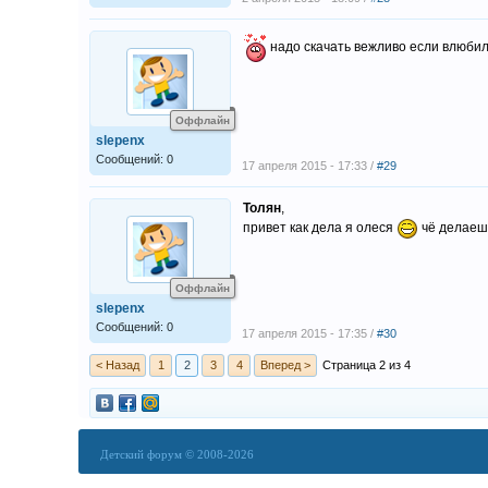
надо скачать вежливо если влюбил
Оффлайн
slepenx
Сообщений: 0
17 апреля 2015 - 17:33 /
#29
Толян
,
привет как дела я олеся
чё делаеш 
Оффлайн
slepenx
Сообщений: 0
17 апреля 2015 - 17:35 /
#30
< Назад
1
2
3
4
Вперед >
Страница 2 из 4
Детский форум © 2008-2026