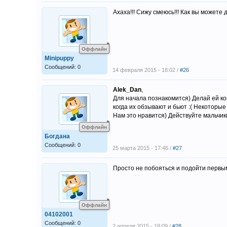
Ахаха!!! Сижу смеюсь!!! Как вы можете
Оффлайн
Minipuppy
Сообщений: 0
14 февраля 2015 - 18:02 /
#26
Alek_Dan
,
Для начала познакомится) Делай ей ком
когда их обзывают и бьют :( Некоторые
Нам это нравится) Действуйте мальчик
Оффлайн
Богдана
Сообщений: 0
25 марта 2015 - 17:46 /
#27
Просто не побояться и подойти первы
Оффлайн
04102001
Сообщений: 0
2 апреля 2015 - 18:09 /
#28