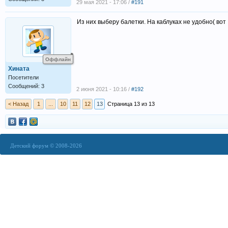
29 мая 2021 - 17:06 /
#191
Из них выберу балетки. На каблуках не удобно( вот
Оффлайн
Хината
Посетители
Сообщений: 3
2 июня 2021 - 10:16 /
#192
< Назад
1
...
10
11
12
13
Страница 13 из 13
Детский форум © 2008-2026