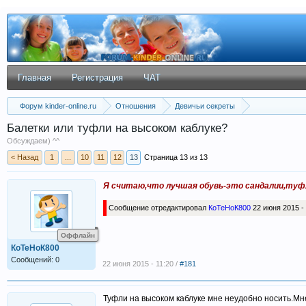
Главная
Регистрация
ЧАТ
Форум kinder-online.ru
Отношения
Девичьи секреты
Балетки или туфли на высоком каблуке?
Обсуждаем) ^^
< Назад
1
...
10
11
12
13
Страница 13 из 13
Я считаю,что лучшая обувь-это сандалии,туфли
Сообщение отредактировал
КоТеНоК800
22 июня 2015 - 
Оффлайн
КоТеНоК800
Сообщений: 0
22 июня 2015 - 11:20 /
#181
Туфли на высоком каблуке мне неудобно носить.Мн