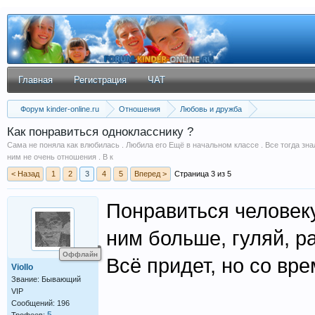
Главная
Регистрация
ЧАТ
Форум kinder-online.ru
Отношения
Любовь и дружба
Как понравиться однокласснику ?
Сама не поняла как влюбилась . Любила его Ещё в начальном классе . Все тогда знали
ним не очень отношения . В к
< Назад
1
2
3
4
5
Вперед >
Страница 3 из 5
Понравиться человеку
ним больше, гуляй, р
Оффлайн
Всё придет, но со вре
Viollo
Звание: Бывающий
VIP
Сообщений: 196