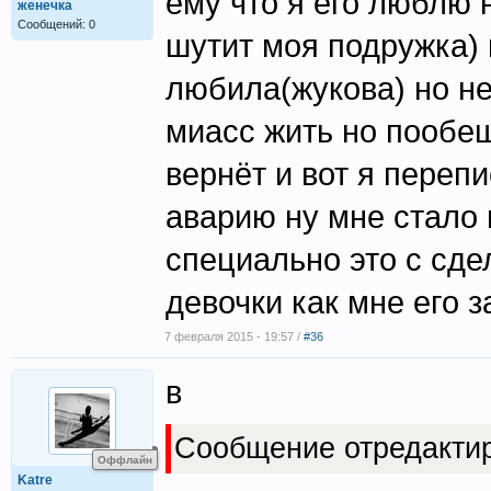
ему что я его люблю 
женечка
Сообщений: 0
шутит моя подружка) 
любила(жукова) но не
миасс жить но пообещ
вернёт и вот я переп
аварию ну мне стало 
специально это с сде
девочки как мне его з
7 февраля 2015 - 19:57 /
#36
в
Сообщение отредакти
Оффлайн
Katre