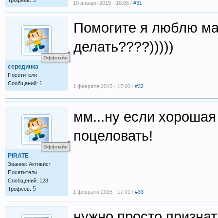
5
Трофеев:
10 января 2015 - 16:06 /
#31
Помогите я люблю мал
делать????)))))
Оффлайн
серединка
Посетители
Сообщений: 1
1 февраля 2015 - 17:00 /
#32
мм...ну если хорошая
поцеловать!
Оффлайн
PIRATE
Звание: Активист
Посетители
Сообщений: 128
5
Трофеев:
1 февраля 2015 - 17:01 /
#33
нужно просто признат