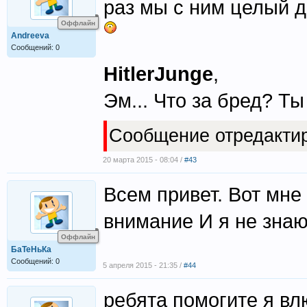
раз мы с ним целый д
Оффлайн
Andreeva
Сообщений: 0
HitlerJunge
,
Эм... Что за бред? Ты
Сообщение отредакти
20 марта 2015 - 08:04 /
#43
Всем привет. Вот мне
внимание И я не знаю
Оффлайн
БаТеНьКа
Сообщений: 0
5 апреля 2015 - 21:35 /
#44
ребята помогите я вл