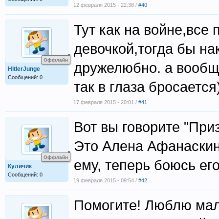
12 февраля 2015 - 22:38 /
#40
Тут как на войне,все
девочкой,тогда бы на
Оффлайн
дружелюбно. а вообще
HitlerJunge
Сообщений: 0
так в глаза бросается
17 февраля 2015 - 20:01 /
#41
Вот вы говорите "Приз
Это Алена Афанаскина
Оффлайн
ему, теперь боюсь его.
Куличик
Сообщений: 0
19 февраля 2015 - 09:54 /
#42
Помогите! Люблю маль