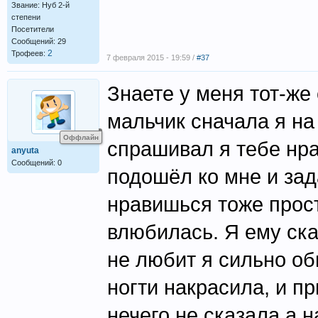
Звание: Нуб 2-й
степени
Посетители
Сообщений: 29
2
Трофеев:
7 февраля 2015 - 19:59 /
#37
Знаете у меня тот-же
мальчик сначала я на
Оффлайн
спрашивал я тебе нра
anyuta
Сообщений: 0
подошёл ко мне и зад
нравишься тоже прост
влюбилась. Я ему ска
не любит я сильно об
ногти накрасила, и п
нечего не сказала а 