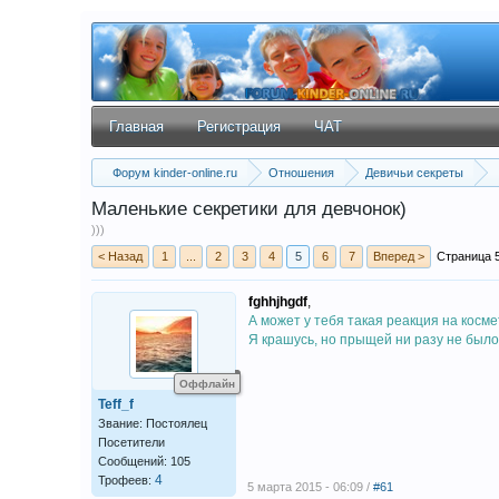
Главная
Регистрация
ЧАТ
Форум kinder-online.ru
Отношения
Девичьи секреты
Маленькие секретики для девчонок)
)))
< Назад
1
...
2
3
4
5
6
7
Вперед >
Страница 5
fghhjhgdf
,
А может у тебя такая реакция на косм
Я крашусь, но прыщей ни разу не было
Оффлайн
Teff_f
Звание: Постоялец
Посетители
Сообщений: 105
4
Трофеев:
5 марта 2015 - 06:09 /
#61