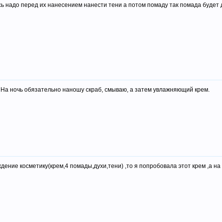
 надо перед их нанесением нанести тени а потом помаду так помада будет
о. На ночь обязательно наношу скраб, смываю, а затем увлажняющий крем.
ждение косметику(крем,4 помады,духи,тени) ,то я попробовала этот крем ,а н