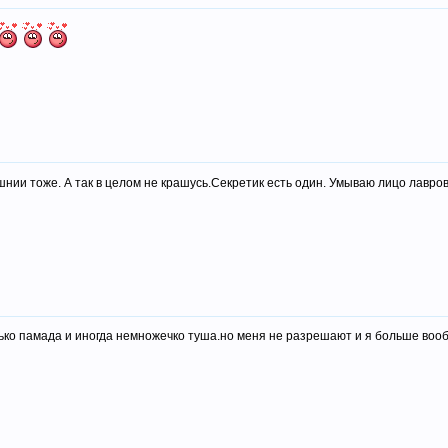
шнии тоже. А так в целом не крашусь.Секретик есть один. Умываю лицо лавр
лько памада и иногда немножечко туша.но меня не разрешают и я больше воо