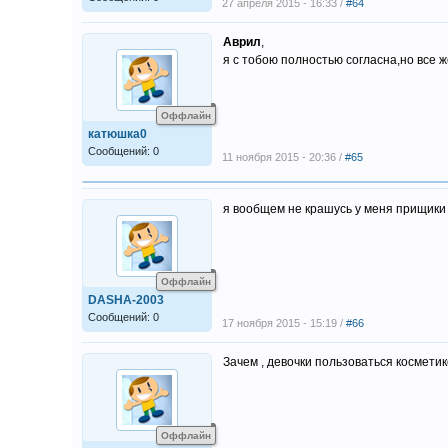
27 апреля 2015 - 16:33 /
#64
Аврил
,
я с тобою полностью согласна,но все же
Оффлайн
катюшка0
Сообщений: 0
11 ноября 2015 - 20:36 /
#65
я вообщем не крашусь у меня прищики
Оффлайн
DASHA-2003
Сообщений: 0
17 ноября 2015 - 15:19 /
#66
Зачем , девочки пользоваться косметико
Оффлайн