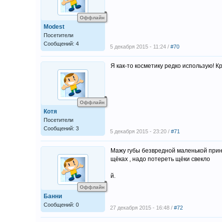
Оффлайн
Modest
Посетители
Сообщений: 4
5 декабря 2015 - 11:24 /
#70
Я как-то косметику редко использую! К
Оффлайн
Котя
Посетители
Сообщений: 3
5 декабря 2015 - 23:20 /
#71
Мажу губы безвредной маленькой прин
щёках , надо потереть щёки свекло
й.
Оффлайн
Банни
Сообщений: 0
27 декабря 2015 - 16:48 /
#72