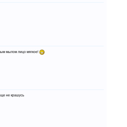
овым мылом лицо мягкое!
бще не крашусь