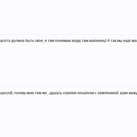
расота должна быть своя, я там понимаю когда там каапееец! А так мы ещё ма
цессой, голову мою тем же , душусь спреем-лосьёном с земляникой, руки ма