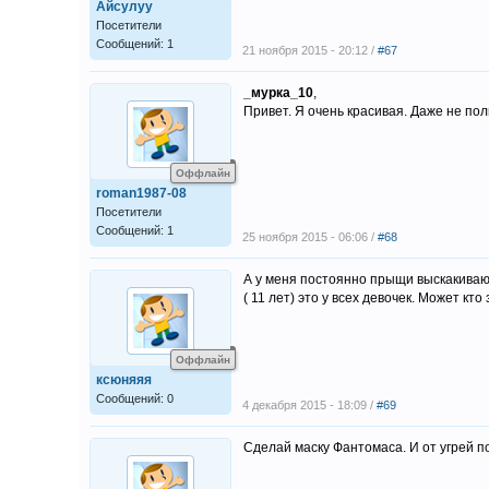
Айсулуу
Посетители
Сообщений: 1
21 ноября 2015 - 20:12 /
#67
_мурка_10
,
Привет. Я очень красивая. Даже не пол
Оффлайн
roman1987-08
Посетители
Сообщений: 1
25 ноября 2015 - 06:06 /
#68
А у меня постоянно прыщи выскакивают 
( 11 лет) это у всех девочек. Может кто
Оффлайн
ксюняяя
Сообщений: 0
4 декабря 2015 - 18:09 /
#69
Сделай маску Фантомаса. И от угрей п