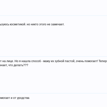
ьзуюсь косметикой. но никто этого не замечает.
на лице. Но я нашла способ - мажу их зубной пастой, очень помогает! Тепер
 знает, что делать???
омогает и от уродства