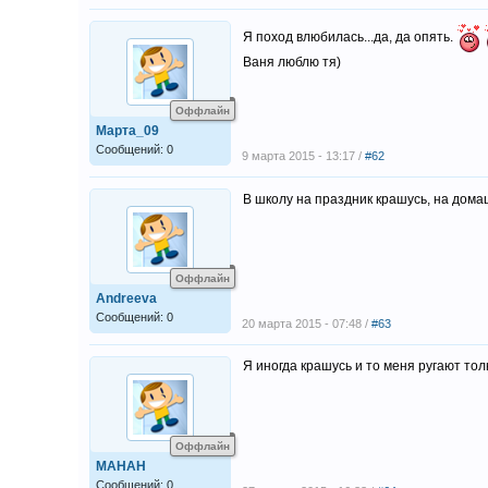
Я поход влюбилась...да, да опять.
Ваня люблю тя)
Оффлайн
Марта_09
Сообщений: 0
9 марта 2015 - 13:17 /
#62
В школу на праздник крашусь, на дома
Оффлайн
Andreeva
Сообщений: 0
20 марта 2015 - 07:48 /
#63
Я иногда крашусь и то меня ругают то
Оффлайн
МАНАН
Сообщений: 0