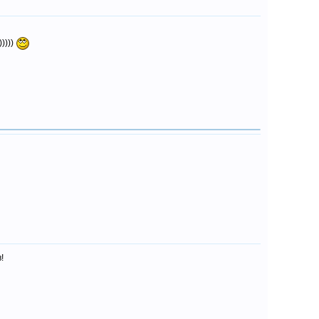
))))
!